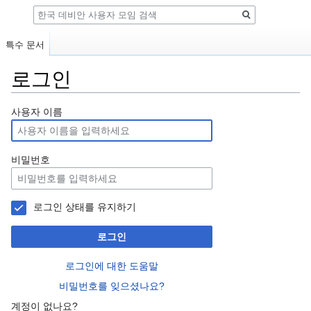
검
색
특수 문서
로그인
둘
검
사용자 이름
러
색
보
하
기
러
비밀번호
로
가
가
기
기
로그인 상태를 유지하기
로그인
로그인에 대한 도움말
비밀번호를 잊으셨나요?
계정이 없나요?