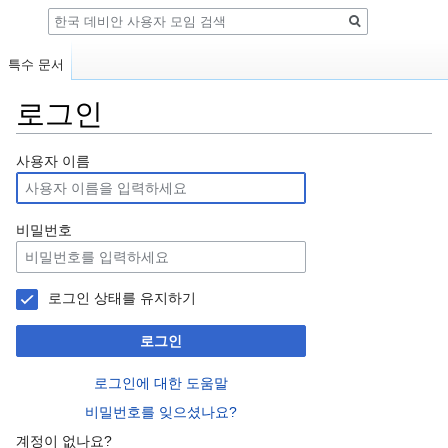
검
색
특수 문서
로그인
둘
검
사용자 이름
러
색
보
하
기
러
비밀번호
로
가
가
기
기
로그인 상태를 유지하기
로그인
로그인에 대한 도움말
비밀번호를 잊으셨나요?
계정이 없나요?