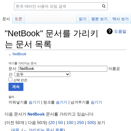
검
색
문서
토론
읽기
원본 보기
역사 보기
"NetBook" 문서를 가리키
도움말
는 문서 목록
←
NetBook
둘
검
여기를 가리키는 문서
문서:
이름공
러
색
간:
보
하
선택 반전
기
러
로
가
가
기
필터
끼워넣기를
숨기기
| 링크를
숨기기
| 넘겨주기를
숨기기
기
다음 문서가
NetBook
문서를 가리키고 있습니다:
(이전 50개 | 다음 50개) (
20
|
50
|
100
|
250
|
500
) 보기
대문
‎
(
← 가리키는 문서 목록
)