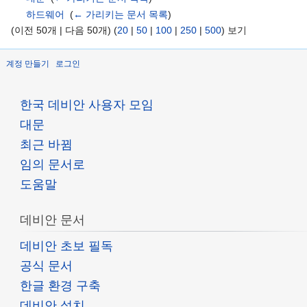
하드웨어
‎
(
← 가리키는 문서 목록
)
(이전 50개 | 다음 50개) (
20
|
50
|
100
|
250
|
500
) 보기
계정 만들기
로그인
한국 데비안 사용자 모임
대문
최근 바뀜
임의 문서로
도움말
데비안 문서
데비안 초보 필독
공식 문서
한글 환경 구축
데비안 설치