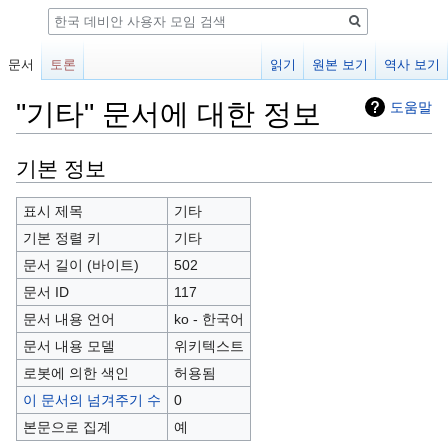
검
색
문서
토론
읽기
원본 보기
역사 보기
"기타" 문서에 대한 정보
도움말
둘
검
기본 정보
러
색
보
하
표시 제목
기타
기
러
기본 정렬 키
기타
로
가
문서 길이 (바이트)
502
가
기
문서 ID
117
기
문서 내용 언어
ko - 한국어
문서 내용 모델
위키텍스트
로봇에 의한 색인
허용됨
이 문서의 넘겨주기 수
0
본문으로 집계
예